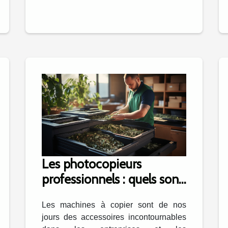
Les photocopieurs
professionnels : quels sont
les critères de choix pour
Les machines à copier sont de nos
une utilisation durable ?
jours des accessoires incontournables