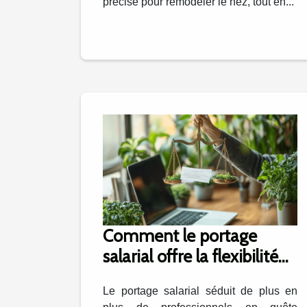
précise pour remodeler le nez, tout en...
Comment le portage
salarial offre la flexibilité
du freelance avec la
Le portage salarial séduit de plus en
sécurité du CDI